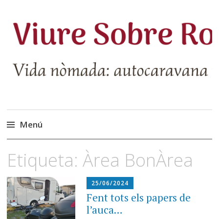
Menú
Vés
Etiqueta:
Àrea BonÀrea
al
contingut
25/06/2024
Fent tots els papers de
l’auca…