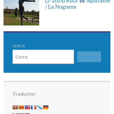
(2-2024) Ruta
Aquitaine
/ La Noguera
CERCA
Cerca
Traductor