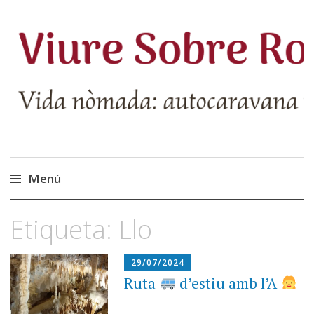
Menú
Vés
Etiqueta:
Llo
al
contingut
29/07/2024
Ruta
d’estiu amb l’A