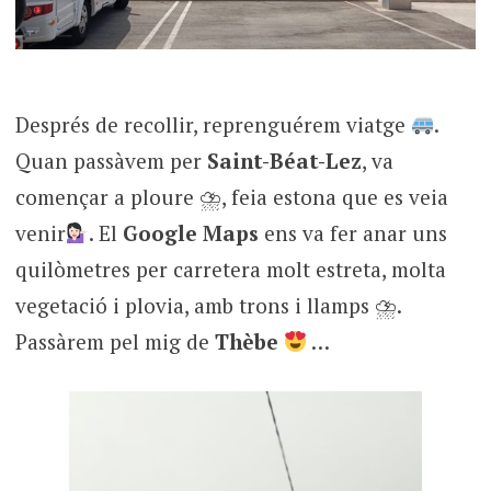
Després de recollir, reprenguérem viatge
.
Quan passàvem per
Saint-Béat-Lez
, va
començar a ploure ⛈, feia estona que es veia
venir
. El
Google Maps
ens va fer anar uns
quilòmetres per carretera molt estreta, molta
vegetació i plovia, amb trons i llamps ⛈.
Passàrem pel mig de
Thèbe
…