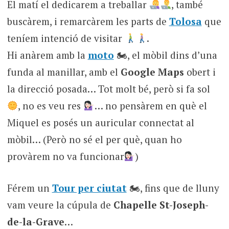
El matí el dedicarem a treballar
, també
buscàrem, i remarcàrem les parts de
Tolosa
que
teníem intenció de visitar
.
Hi anàrem amb la
moto
🏍, el mòbil dins d’una
funda al manillar, amb el
Google Maps
obert i
la direcció posada… Tot molt bé, però si fa sol
, no es veu res
… no pensàrem en què el
Miquel es posés un auricular connectat al
mòbil… (Però no sé el per què, quan ho
provàrem no va funcionar
)
Férem un
Tour per ciutat
🏍, fins que de lluny
vam veure la cúpula de
Chapelle St-Joseph-
de-la-Grave
…