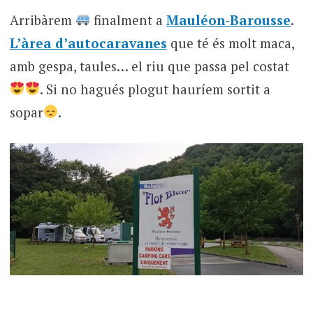
Arribàrem
finalment a
Mauléon-Barousse
.
L’àrea d’autocaravanes
que té és molt maca,
amb gespa, taules… el riu que passa pel costat
. Si no hagués plogut hauríem sortit a
sopar
.