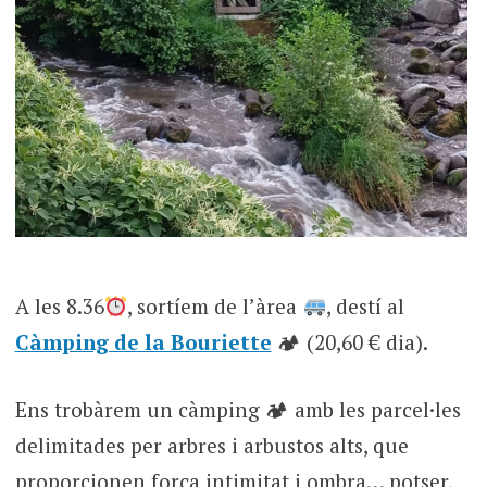
A les 8.36
, sortíem de l’àrea
, destí al
Càmping de la Bouriette
🏕 (20,60 € dia).
Ens trobàrem un càmping 🏕 amb les parcel·les
delimitades per arbres i arbustos alts, que
proporcionen força intimitat i ombra… potser,