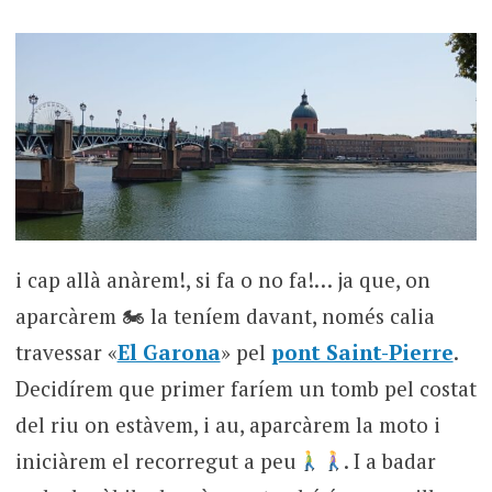
i cap allà anàrem!, si fa o no fa!… ja que, on
aparcàrem 🏍 la teníem davant, només calia
travessar «
El Garona
» pel
pont Saint-Pierre
.
Decidírem que primer faríem un tomb pel costat
del riu on estàvem, i au, aparcàrem la moto i
iniciàrem el recorregut a peu
. I a badar