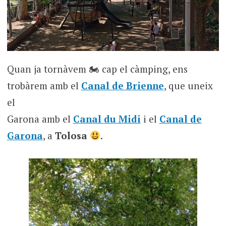
Quan ja tornàvem 🏍 cap el càmping, ens
trobàrem amb el
Canal de Brienne
, que uneix
el
Garona amb el
Canal du Midi
i el
Canal de
Garona
, a
Tolosa
.