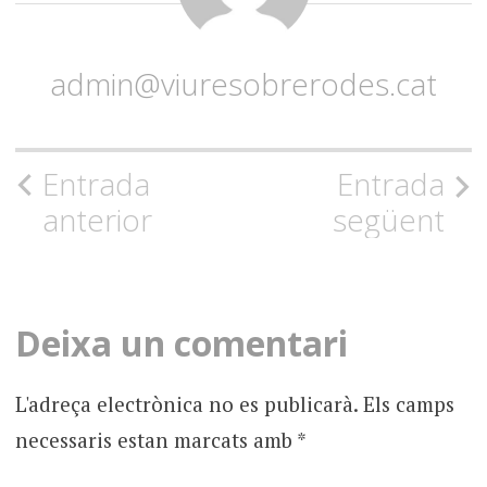
admin@viuresobrerodes.cat
Navegació
Entrada
Entrada
anterior
següent
per
l'entrada
Deixa un comentari
L'adreça electrònica no es publicarà.
Els camps
necessaris estan marcats amb
*