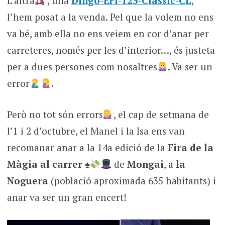
L’altra
, una
Dingo-EFI-125-Clàssic-CL
,
l’hem posat a la venda. Pel que la volem no ens
va bé, amb ella no ens veiem en cor d’anar per
carreteres, només per les d’interior…, és justeta
per a dues persones com nosaltres
. Va ser un
error
.
Però no tot són errors
, el cap de setmana de
l’1 i 2 d’octubre, el Manel i la Isa ens van
recomanar anar a la 14a edició de la
Fira de la
Màgia al carrer
♠️
de
Mongai
, a
la
Noguera
(població aproximada 635 habitants) i
anar va ser un gran encert!