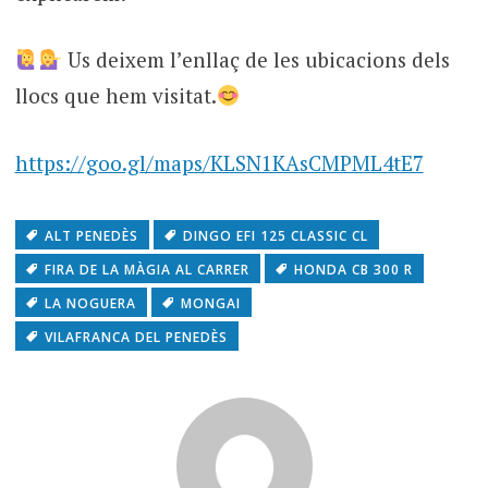
Us deixem l’enllaç de les ubicacions dels
llocs que hem visitat.
https://goo.gl/maps/KLSN1KAsCMPML4tE7
ALT PENEDÈS
DINGO EFI 125 CLASSIC CL
FIRA DE LA MÀGIA AL CARRER
HONDA CB 300 R
LA NOGUERA
MONGAI
VILAFRANCA DEL PENEDÈS