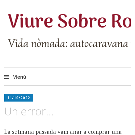
Menú
Vés
al
11/10/2022
contingut
Un error…
La setmana passada vam anar a comprar una