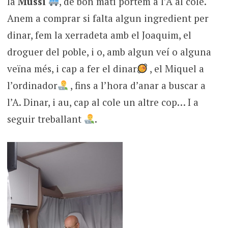
la
Mussi
, de bon matí portem a l’A al cole.
Anem a comprar si falta algun ingredient per
dinar, fem la xerradeta amb el Joaquim, el
droguer del poble, i o, amb algun veí o alguna
veïna més, i cap a fer el dinar
, el Miquel a
l’ordinador
, fins a l’hora d’anar a buscar a
l’A. Dinar, i au, cap al cole un altre cop… I a
seguir treballant
.