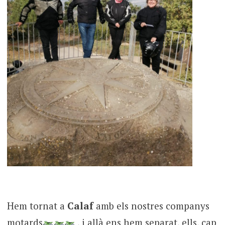
Hem tornat a
Calaf
amb els nostres companys
motards
, i allà ens hem separat, ells, cap