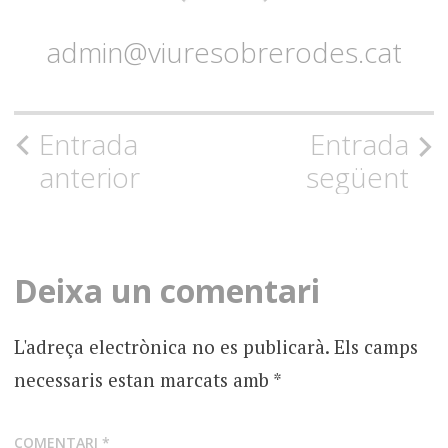
admin@viuresobrerodes.cat
Navegació
Entrada
Entrada
anterior
següent
per
l'entrada
Deixa un comentari
L'adreça electrònica no es publicarà.
Els camps
necessaris estan marcats amb
*
COMENTARI
*