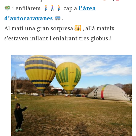
i enfilàrem
cap a
l’àrea
d’autocaravanes
.
Al matí una gran sorpresa!
, allà mateix
s’estaven inflant i enlairant tres globus!!