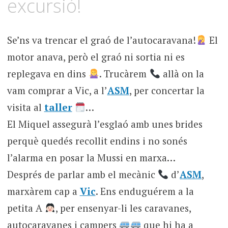
excursió!
Se’ns va trencar el graó de l’autocaravana!
El
motor anava, però el graó ni sortia ni es
replegava en dins
. Trucàrem
allà on la
vam comprar a Vic, a l’
ASM
, per concertar la
visita al
taller
…
El Miquel assegurà l’esglaó amb unes brides
perquè quedés recollit endins i no sonés
l’alarma en posar la Mussi en marxa…
Després de parlar amb el mecànic
d’
ASM
,
marxàrem cap a
Vic
. Ens enduguérem a la
petita A
, per ensenyar-li les caravanes,
autocaravanes i campers
que hi ha a