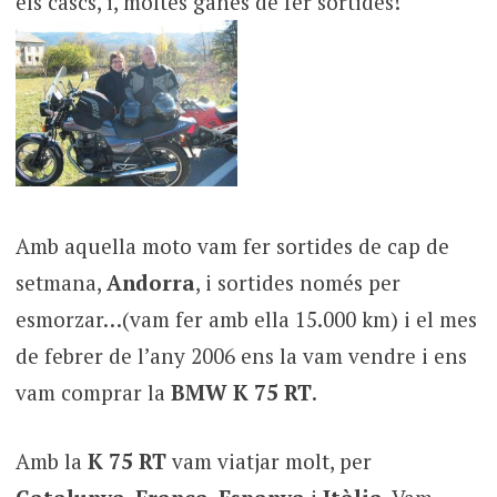
els cascs, i, moltes ganes de fer sortides!
Amb aquella moto vam fer sortides de cap de
setmana,
Andorra
, i sortides només per
esmorzar…(vam fer amb ella 15.000 km) i el mes
de febrer de l’any 2006 ens la vam vendre i ens
vam comprar la
BMW K 75 RT
.
Amb la
K 75 RT
vam viatjar molt, per