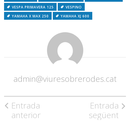
VESPA PRIMAVERA 125
VESPINO
YAMAHA X MAX 250
YAMAHA XJ 600
admin@viuresobrerodes.cat
Navegació
Entrada
Entrada
anterior
següent
per